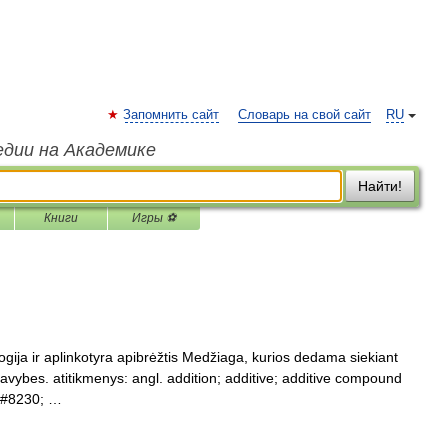
Запомнить сайт
Словарь на свой сайт
RU
едии на Академике
Найти!
Книги
Игры ⚽
ogija ir aplinkotyra apibrėžtis Medžiaga, kurios dedama siekiant
avybes. atitikmenys: angl. addition; additive; additive compound
;&#8230; …