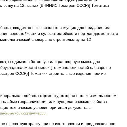
ельству на 12 языках (ВНИИИС Госстроя СССР)] Тематики
бавка, вводимая в известковые вяжущие для придания им
ения водостойкости и сульфатостойкости портландцементов, а
рминологический словарь по строительству на 12
вка, вводимая в бетонную или растворную смесь для
обоукладываемости) смеси [Терминологический словарь по
Госстроя СССР)] Тематики строительные изделия прочие
неральная добавка к цементу, которая в тонкоизмельченном
т слабые гидравлические или пуццоланические свойства
бщие технические условия оригинал документа …
технической документации
е в печатную краску при ее изготовлении и предназначеное