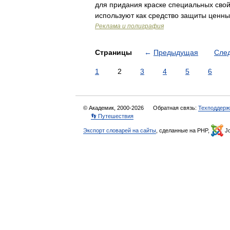
для придания краске специальных свой
используют как средство защиты ценны
Реклама и полиграфия
Страницы
←
Предыдущая
Сле
1
2
3
4
5
6
© Академик, 2000-2026
Обратная связь:
Техподдерж
👣 Путешествия
Экспорт словарей на сайты
, сделанные на PHP,
Jo