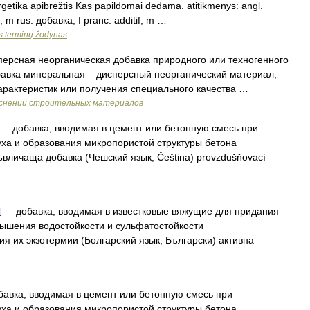
rgetika apibrėžtis Kas papildomai dedama. atitikmenys: angl.
z, m rus. добавка, f pranc. additif, m …
os terminų žodynas
ерсная неорганическая добавка природного или техногенного
бавка минеральная – дисперсный неорганический материал,
арактеристик или получения специального качества …
яснений строительных материалов
— добавка, вводимая в цемент или бетонную смесь при
ха и образования микропористой структуры бетона
ъвличаща добавка (Чешский язык; Čeština) provzdušňovací
Я
— добавка, вводимая в известковые вяжущие для придания
вышения водостойкости и сульфатостойкости
я их экзотермии (Болгарский язык; Български) активна
авка, вводимая в цемент или бетонную смесь при
ха и образования микропористой структуры бетона