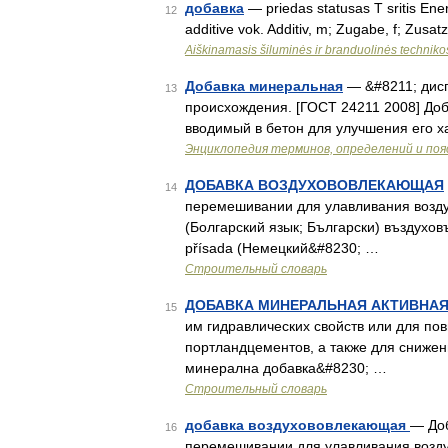
добавка
— priedas statusas T sritis Ene
12
additive vok. Additiv, m; Zugabe, f; Zusat
Aiškinamasis šiluminės ir branduolinės technik
Добавка минеральная
— &#8211; дисп
13
происхождения. [ГОСТ 24211 2008] До
вводимый в бетон для улучшения его х
Энциклопедия терминов, определений и по
ДОБАВКА ВОЗДУХОВОВЛЕКАЮЩАЯ
14
перемешивании для улавливания возду
(Болгарский язык; Български) въздухов
přísada (Немецкий&#8230; …
Строительный словарь
ДОБАВКА МИНЕРАЛЬНАЯ АКТИВНА
15
им гидравлических свойств или для по
портландцементов, а также для снижени
минерална добавка&#8230; …
Строительный словарь
добавка воздухововлекающая
— Доб
16
перемешивании для улавливания возду