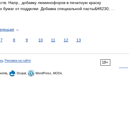
ств. Напр., добавку люминофоров в печатную краску
х бумаг от подделки. Добавка специальной пасты&#8230; …
дующая
→
7
8
9
10
11
12
13
ка
,
Реклама на сайте
18+
omla,
Drupal,
WordPress, MODx.