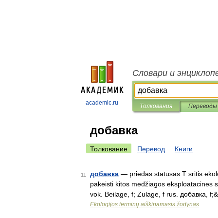
Словари и энциклоп
academic.ru
Толкования
Переводы
добавка
Толкование
Перевод
Книги
добавка
— priedas statusas T sritis ekol
11
pakeisti kitos medžiagos eksploatacines s
vok. Beilage, f; Zulage, f rus. добавка, f
Ekologijos terminų aiškinamasis žodynas