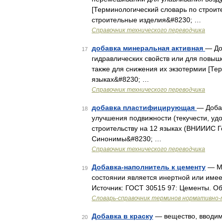
[Терминологический словарь по строит
строительные изделия&#8230; …
Справочник технического переводчика
добавка минеральная активная
— До
17
гидравлических свойств или для повыш
также для снижения их экзотермии [Те
языках&#8230; …
Справочник технического переводчика
добавка пластифицирующая
— Доба
18
улучшения подвижности (текучести, уд
строительству на 12 языках (ВНИИИС 
Синонимы&#8230; …
Справочник технического переводчика
Добавка-наполнитель к цементу
— Ми
19
состоянии является инертной или имее
Источник: ГОСТ 30515 97: Цементы. О
Словарь-справочник терминов нормативно-
Добавка в краску
— вещество, вводимо
20